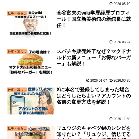
2026.05.10
菅谷富夫のwiki学歴経歴プロフィ
仕事・暮らし
ール！国立新美術館の新館長に就
任！
2026.03.24
スパチキ販売終了なぜ？マクドナ
仕事・暮らし
ルドの新メニュー「お得なバーガ
ー」も解説！
2026.01.07
2026.03.28
Xに本名で登録してしまった場合
仕事・暮らし
はどうしたらよい？アカウントの
名前の変更方法を解説！
2025.11.30
リュウジのキャベツ鍋のレシピを
仕事・暮らし
知りたい？「リュウジ、信じてる