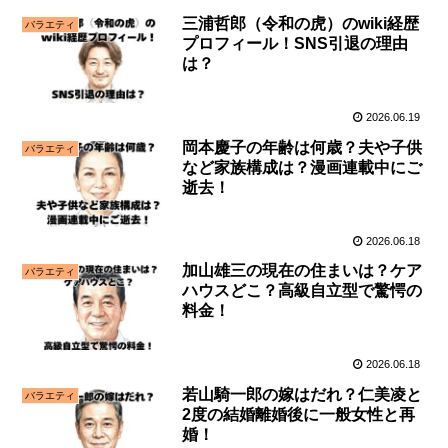
三浦哲郎（令和の虎）のwiki経歴
バラエティ
プロフィール！SNS引退の理由
は？
2026.06.19
岡本慶子の年齢は何歳？夫や子供
バラエティ
など家族構成は？漫画連載中にご
逝去！
2026.06.18
加山雄三の現在の住まいは？ケア
バラエティ
ハウスどこ？高級自立型で驚愕の
料金！
2026.06.18
若山騎一郎の嫁はだれ？仁美凌と
バラエティ
2度の結婚離婚後に一般女性と再
婚！