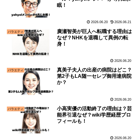
眠！
2026.06.20
2026.06.21
廣瀬智美が巨人へ転職する理由は
バラエティ
なぜ？NHKを退職して異例の転
身！
2026.06.20
真美子夫人の出産の病院はどこ？
バラエティ
第2子もLA随一セレブ御用達病院
か？
2026.06.20
小高実優の活動終了の理由は？芸
バラエティ
能界引退なぜ？wiki学歴経歴プロ
フィールも！
2026.06.20