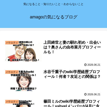
気になること・知りたいこと・わからないこと
amagoの気になるブログ
上田綺世と妻の馴れ初め・出会い
バラエティ
は？奥さんの由布菜月プロフィー
ルも！
2026.06.21
水谷千重子のwiki学歴経歴プロフ
バラエティ
ィール！何者？友近との関係は？
2026.06.21
篠田ミルのwiki学歴経歴プロフィ
バラエティ
ール！yahyelメンバーが4月に永