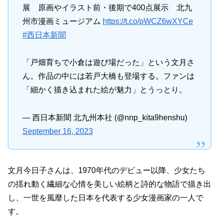
展 原画やイラスト前・後期で400点展示 北九
州市漫画ミュージアム
https://t.co/pWCZ6wXYCe
#西日本新聞
「戸畑育ちで小倉は遊び場だった」という文月さ
ん。作品の中には若戸大橋も登場する。ファンは
「細かく描き込まれた絵が魅力」とうっとり。
— 西日本新聞 北九州本社 (@nnp_kita9henshu)
September 16, 2023
文月今日子さんは、1970年代のデビュー以降、少女たち
の揺れ動く繊細な心情を美しい絵柄と詩的な物語で描き出
し、一世を風靡した日本を代表する少女漫画家の一人で
す。