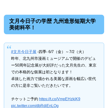
文月今日子の学歴 九州造形短期大学
美術科卒！
#文月今日子展
-四季- 6/7（金）～7/2（火）
昨年、北九州市漫画ミュージアムで開催のデビュ
ー50周年記念展が大好評だった文月先生の、東京
での本格的な個展は初となります！
卓抜した画力で描かれる美麗な原画を幅広い世代
の方に是非ご覧いただきたいです。
チケットご予約
https://t.co/VmpEHzkiK9
pic.twitter.com/dbRdiEnLOg