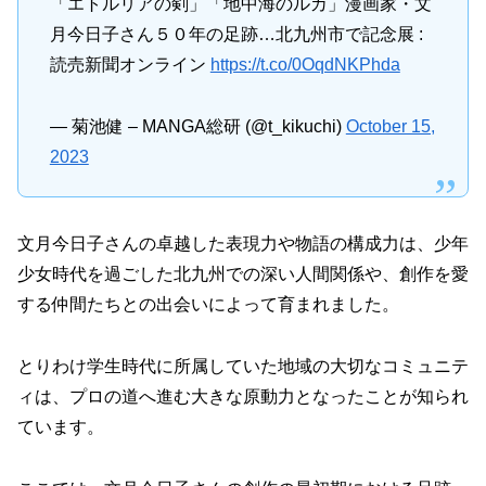
「エトルリアの剣」「地中海のルカ」漫画家・文
月今日子さん５０年の足跡…北九州市で記念展 :
読売新聞オンライン
https://t.co/0OqdNKPhda
— 菊池健 – MANGA総研 (@t_kikuchi)
October 15,
2023
文月今日子さんの卓越した表現力や物語の構成力は、少年
少女時代を過ごした北九州での深い人間関係や、創作を愛
する仲間たちとの出会いによって育まれました。
とりわけ学生時代に所属していた地域の大切なコミュニテ
ィは、プロの道へ進む大きな原動力となったことが知られ
ています。