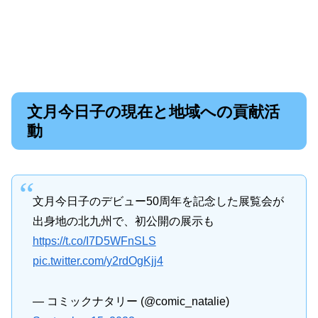
文月今日子の現在と地域への貢献活
動
文月今日子のデビュー50周年を記念した展覧会が
出身地の北九州で、初公開の展示も
https://t.co/I7D5WFnSLS
pic.twitter.com/y2rdOgKjj4
— コミックナタリー (@comic_natalie)