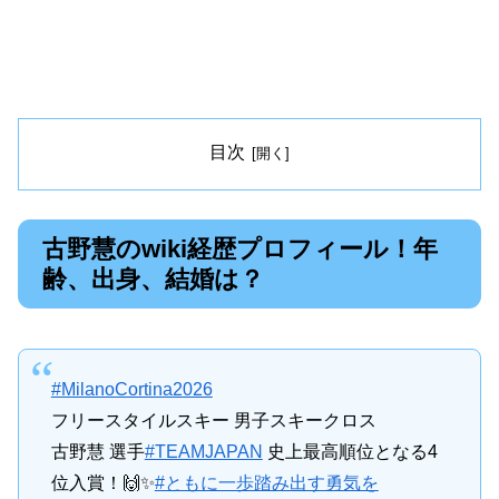
目次
古野慧のwiki経歴プロフィール！年
齢、出身、結婚は？
#MilanoCortina2026
フリースタイルスキー 男子スキークロス
古野慧 選手
#TEAMJAPAN
史上最高順位となる4
位入賞！🙌✨
#ともに一歩踏み出す勇気を