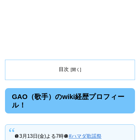
目次
GAO（歌手）のwiki経歴プロフィー
ル！
🪩3月13日(金)よる7時🪩
#ハマダ歌謡祭