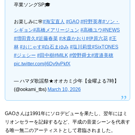
卒業ソングSP🎓
お楽しみに🌸
#海宝直人
#GAO
#狩野英孝
#ソン・
シギョン
#高橋メアリージュン
#高橋ユウ
#NEWS
#増田貴久
#近藤春菜
#水森かおり
#伊原六花
#王
林
#おじゃす
#白石まゆみ
#塩川莉世
#SixTONES
#ジェシー
#田中樹
#MILK
#曽野舜太
#渡邉美穂
pic.twitter.com/j6Dv9vPkfX
— ハマダ歌謡祭★オオカミ少年【金曜よる7時】
(@ookami_tbs)
March 10, 2026
GAOさんは1991年にソロデビューを果たし、翌年にはミ
リオンセラーを記録するなど、平成の音楽シーンを代表す
る唯一無二のアーティストとして君臨されました。