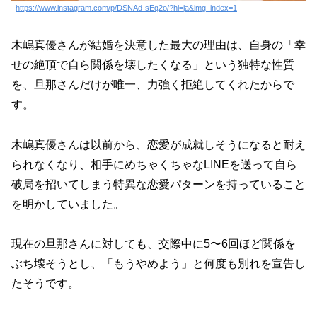
https://www.instagram.com/p/DSNAd-sEq2o/?hl=ja&img_index=1
木嶋真優さんが結婚を決意した最大の理由は、自身の「幸
せの絶頂で自ら関係を壊したくなる」という独特な性質
を、旦那さんだけが唯一、力強く拒絶してくれたからで
す。
木嶋真優さんは以前から、恋愛が成就しそうになると耐え
られなくなり、相手にめちゃくちゃなLINEを送って自ら
破局を招いてしまう特異な恋愛パターンを持っていること
を明かしていました。
現在の旦那さんに対しても、交際中に5〜6回ほど関係を
ぶち壊そうとし、「もうやめよう」と何度も別れを宣告し
たそうです。