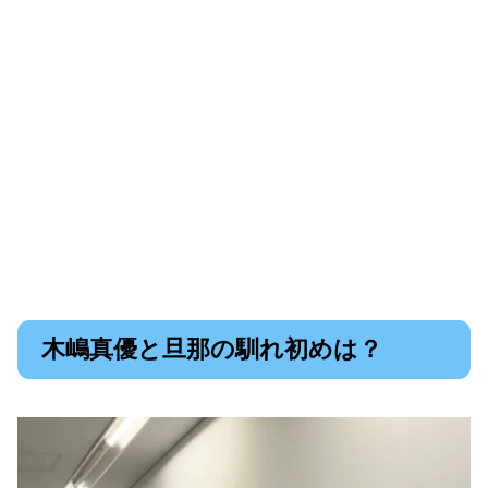
木嶋真優と旦那の馴れ初めは？