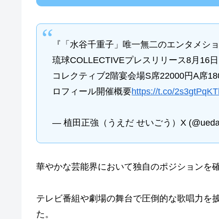
『「水谷千重子」唯一無二のエンタメシ
琉球COLLECTIVEプレスリリース8月
コレクティブ2階宴会場S席22000円A席
ロフィール開催概要
https://t.co/2s3gtPqK
— 植田正強（うえだ せいごう）X (@uedas
華やかな芸能界において独自のポジションを
テレビ番組や劇場の舞台で圧倒的な歌唱力を
た。