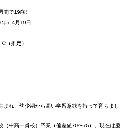
週間で19歳）
9年）4月19日
プ: C（推定）
生まれ、幼少期から高い学習意欲を持って育ちまし
（中高一貫校）卒業（偏差値70〜75）。現在は慶