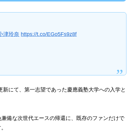
小津玲奈
https://t.co/EGo5Fs9z8f
グ更新にて、第一志望であった慶應義塾大学への入学と
色兼備な次世代エースの帰還に、既存のファンだけで
す。