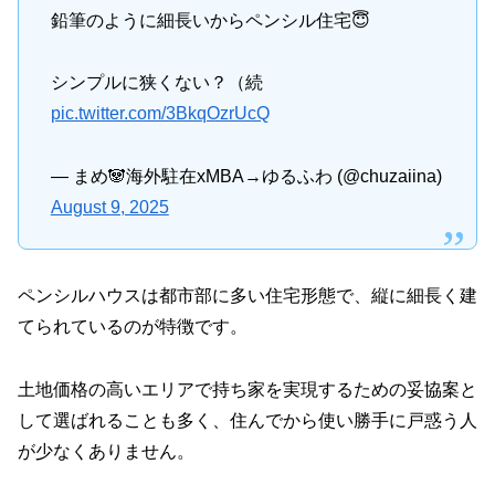
鉛筆のように細長いからペンシル住宅😇
シンプルに狭くない？（続
pic.twitter.com/3BkqOzrUcQ
— まめ🐼海外駐在xMBA→ゆるふわ (@chuzaiina)
August 9, 2025
ペンシルハウスは都市部に多い住宅形態で、縦に細長く建
てられているのが特徴です。
土地価格の高いエリアで持ち家を実現するための妥協案と
して選ばれることも多く、住んでから使い勝手に戸惑う人
が少なくありません。