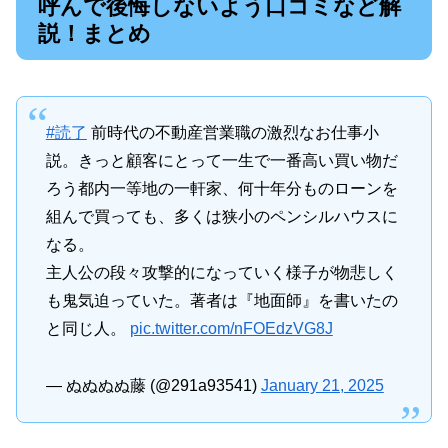
呼んで後悔しないよう口コミなど解
説！まとめ
#読了
前時代の不動産営業職の激烈なお仕事小
説。きっと顧客にとって一生で一番高い買い物だ
ろう都内一等地の一軒家、何十年分ものローンを
組んで買っても、多くは狭小のペンシルハウスに
なる。
主人公の段々攻撃的になっていく様子が物悲しく
も鬼気迫っていた。著者は『地面師』を書いたの
と同じ人。
pic.twitter.com/nFOEdzVG8J
— ぬぬぬぬ藤 (@291a93541)
January 21, 2025