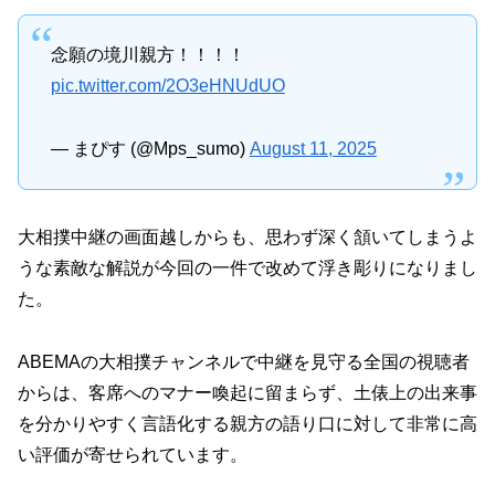
念願の境川親方！！！！
pic.twitter.com/2O3eHNUdUO
— まぴす (@Mps_sumo)
August 11, 2025
大相撲中継の画面越しからも、思わず深く頷いてしまうよ
うな素敵な解説が今回の一件で改めて浮き彫りになりまし
た。
ABEMAの大相撲チャンネルで中継を見守る全国の視聴者
からは、客席へのマナー喚起に留まらず、土俵上の出来事
を分かりやすく言語化する親方の語り口に対して非常に高
い評価が寄せられています。