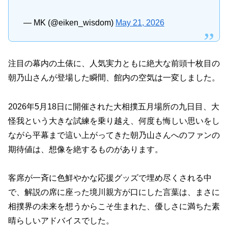
— MK (@eiken_wisdom)
May 21, 2026
注目の幕内の土俵に、人気実力ともに絶大な前頭十枚目の
朝乃山さんが登場した瞬間、館内の空気は一変しました。
2026年5月18日に開催された大相撲五月場所の九日目、大
怪我という大きな試練を乗り越え、何度も悔しい思いをし
ながら平幕まで這い上がってきた朝乃山さんへのファンの
期待値は、想像を絶するものがあります。
客席が一斉に色鮮やかな応援グッズで埋め尽くされる中
で、解説の席に座った境川親方が口にした言葉は、まさに
相撲界の未来を想うからこそ生まれた、優しさに満ちた素
晴らしいアドバイスでした。