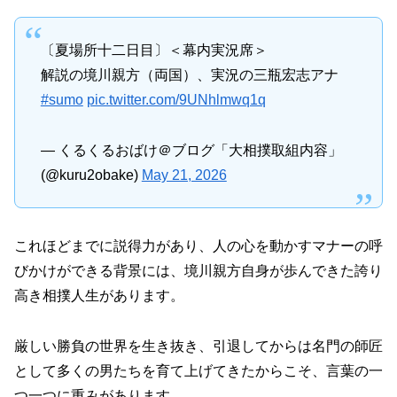
〔夏場所十二日目〕＜幕内実況席＞
解説の境川親方（両国）、実況の三瓶宏志アナ
#sumo
pic.twitter.com/9UNhlmwq1q
— くるくるおばけ＠ブログ「大相撲取組内容」
(@kuru2obake)
May 21, 2026
これほどまでに説得力があり、人の心を動かすマナーの呼
びかけができる背景には、境川親方自身が歩んできた誇り
高き相撲人生があります。
厳しい勝負の世界を生き抜き、引退してからは名門の師匠
として多くの男たちを育て上げてきたからこそ、言葉の一
つ一つに重みがあります。