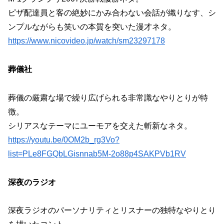
ピザ配達員と客の絶妙にかみ合わない会話が織りなす、シ
ンプルながらも笑いの本質を突いた漫才ネタ。
https://www.nicovideo.jp/watch/sm23297178
葬儀社
葬儀の厳粛な場で繰り広げられる非常識なやりとりが特
徴。
シリアスなテーマにユーモアを交えた斬新なネタ。
https://youtu.be/0OM2b_rg3Vo?
list=PLe8FGQbLGisnnab5M-2o88p4SAKPVb1RV
深夜のラジオ
深夜ラジオのパーソナリティとリスナーの独特なやりとり