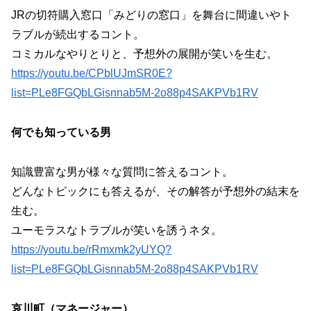
JRの切符購入窓口「みどりの窓口」を舞台に間違いやト
ラブルが続出するコント。
コミカルなやりとりと、予想外の展開が笑いを生む。
https://youtu.be/CPblUJmSR0E?
list=PLe8FGQbLGisnnab5M-2o88p4SAKPVb1RV
何でも知っている男
知識豊富な男が様々な質問に答えるコント。
どんなトピックにも答えるが、その解答が予想外の結末を
生む。
ユーモラスなトラブルが笑いを誘うネタ。
https://youtu.be/rRmxmk2yUYQ?
list=PLe8FGQbLGisnnab5M-2o88p4SAKPVb1RV
哀川町（マネージャー）