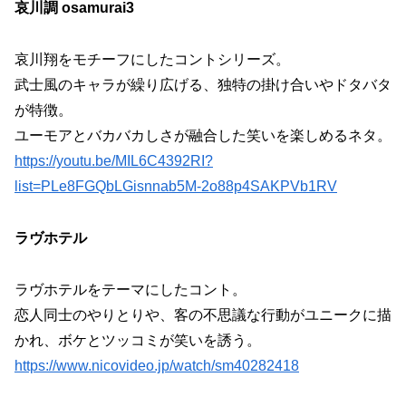
哀川調 osamurai3
哀川翔をモチーフにしたコントシリーズ。
武士風のキャラが繰り広げる、独特の掛け合いやドタバタ
が特徴。
ユーモアとバカバカしさが融合した笑いを楽しめるネタ。
https://youtu.be/MIL6C4392RI?
list=PLe8FGQbLGisnnab5M-2o88p4SAKPVb1RV
ラヴホテル
ラヴホテルをテーマにしたコント。
恋人同士のやりとりや、客の不思議な行動がユニークに描
かれ、ボケとツッコミが笑いを誘う。
https://www.nicovideo.jp/watch/sm40282418