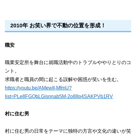
2010年 お笑い界で不動の位置を形成！
職安
職業安定所を舞台に就職活動中のトラブルややりとりのコ
ント。
求職者と職員の間に起こる誤解や困惑が笑いを生む。
https://youtu.be/AMewII-MfmU?
list=PLe8FGQbLGisnnab5M-2o88p4SAKPVb1RV
村に住む男
村に住む男の日常をテーマに独特の方言や文化の違いが笑