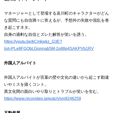
マネージャーとして登場する哀川町のキャラクターがどん
な質問にも自信満々に答えるが、予想外の失敗や混乱を巻
き起こすネタ。
自身の過剰な自信とズレた解答が笑いを誘う。
https://youtu.be/kCmkwkz_G3E?
list=PLe8FGQbLGisnnab5M-2o88p4SAKPVb1RV
外国人アルバイト
外国人アルバイトが言葉の壁や文化の違いから起こす勘違
いやミスを描くコント。
異文化間の面白いやり取りとトラブルが笑いを生む。
https://www.nicovideo.jp/watch/sm9246259
不動産屋