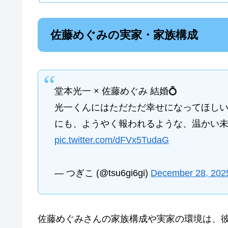
佐藤めぐみの実家・家族構成
堂本光一 × 佐藤めぐみ 結婚💍
光一くんにはただただ幸せになってほし
にも、ようやく報われるような、温かい未来
pic.twitter.com/dFVx5TudaG
— つぎこ (@tsu6gi6gi)
December 28, 202
佐藤めぐみさんの家族構成や実家の環境は、