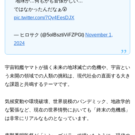
”地球か…何もかも皆懐かしい…”
ではなかったんだなぁ😲
pic.twitter.com/7Qv4EesDJX
— ヒロサク (@5oIBsztiViFZPGt)
November 1,
2024
宇宙戦艦ヤマトが描く未来の地球滅亡の危機や、宇宙とい
う未開の領域での人類の挑戦は、現代社会の直面する大き
な課題と共鳴するテーマです。
気候変動や環境破壊、世界規模のパンデミック、地政学的
な緊張など、現在の世界情勢においても「終末の危機感」
は非常にリアルなものとなっています。