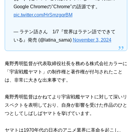
Google Chromeの"Chrome"の語源です。
pic.twitter.com/HrSmzgqrBM
— ラテン語さん 1/7『世界はラテン語でできて
いる』発売 (@latina_sama)
November 3, 2024
庵野秀明監督が代表取締役社長を務める株式会社カラーに
「宇宙戦艦ヤマト」の制作権と著作権が付与されたこと
は、非常に大きな出来事です。
庵野秀明監督はかねてより宇宙戦艦ヤマトに対して深いリ
スペクトを表明しており、自身が影響を受けた作品のひと
つとしてしばしばヤマトを挙げています。
ヤマトは1970年代の日本のアニメ業界に革命を起こし、