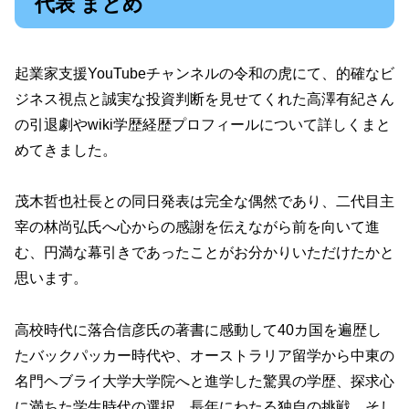
代表 まとめ
起業家支援YouTubeチャンネルの令和の虎にて、的確なビ
ジネス視点と誠実な投資判断を見せてくれた高澤有紀さん
の引退劇やwiki学歴経歴プロフィールについて詳しくまと
めてきました。
茂木哲也社長との同日発表は完全な偶然であり、二代目主
宰の林尚弘氏へ心からの感謝を伝えながら前を向いて進
む、円満な幕引きであったことがお分かりいただけたかと
思います。
高校時代に落合信彦氏の著書に感動して40カ国を遍歴し
たバックパッカー時代や、オーストラリア留学から中東の
名門ヘブライ大学大学院へと進学した驚異の学歴、探求心
に満ちた学生時代の選択、長年にわたる独自の挑戦、そし