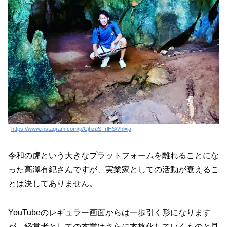
https://www.instagram.com/p/CjhzuSFrlHS/?hl=ja
令和の虎という大きなプラットフォームを離れることにな
った高澤有紀さんですが、実業家としての活動が衰えるこ
とは決してありません。
YouTubeのレギュラー画面からは一歩引く形になります
が、経営者としての本業はさらに本格化していくものと見