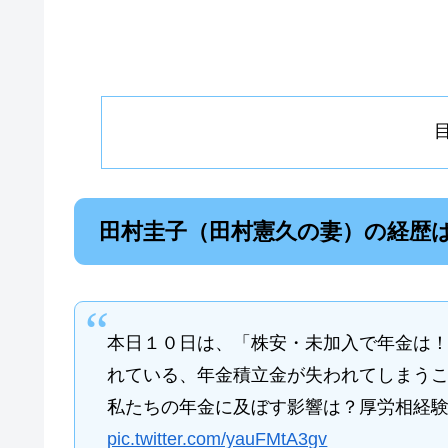
田村圭子（田村憲久の妻）の経歴
本日１０日は、「株安・未加入で年金は
れている、年金積立金が失われてしまう
私たちの年金に及ぼす影響は？厚労相経
pic.twitter.com/yauFMtA3gv