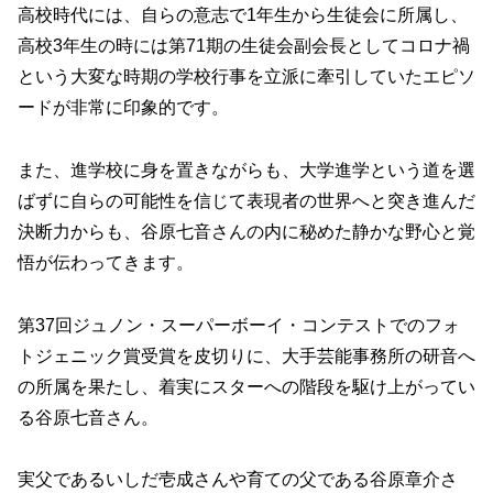
高校時代には、自らの意志で1年生から生徒会に所属し、
高校3年生の時には第71期の生徒会副会長としてコロナ禍
という大変な時期の学校行事を立派に牽引していたエピソ
ードが非常に印象的です。
また、進学校に身を置きながらも、大学進学という道を選
ばずに自らの可能性を信じて表現者の世界へと突き進んだ
決断力からも、谷原七音さんの内に秘めた静かな野心と覚
悟が伝わってきます。
第37回ジュノン・スーパーボーイ・コンテストでのフォ
トジェニック賞受賞を皮切りに、大手芸能事務所の研音へ
の所属を果たし、着実にスターへの階段を駆け上がってい
る谷原七音さん。
実父であるいしだ壱成さんや育ての父である谷原章介さ