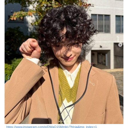
https://www.instagram.com/p/DWaQ15Mmbl-/?hl=ja&img_index=1