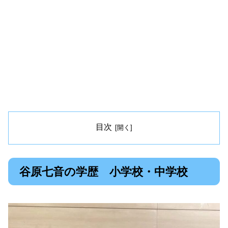
目次
谷原七音の学歴 小学校・中学校