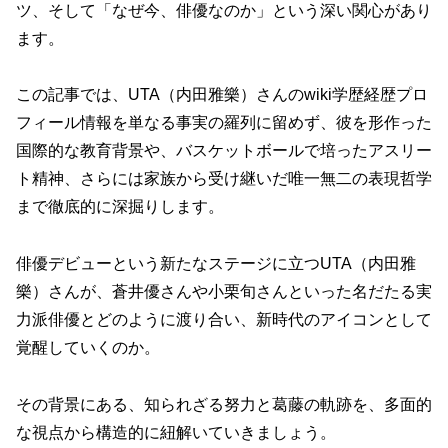
ツ、そして「なぜ今、俳優なのか」という深い関心があり
ます。
この記事では、UTA（内田雅樂）さんのwiki学歴経歴プロ
フィール情報を単なる事実の羅列に留めず、彼を形作った
国際的な教育背景や、バスケットボールで培ったアスリー
ト精神、さらには家族から受け継いだ唯一無二の表現哲学
まで徹底的に深掘りします。
俳優デビューという新たなステージに立つUTA（内田雅
樂）さんが、蒼井優さんや小栗旬さんといった名だたる実
力派俳優とどのように渡り合い、新時代のアイコンとして
覚醒していくのか。
その背景にある、知られざる努力と葛藤の軌跡を、多面的
な視点から構造的に紐解いていきましょう。