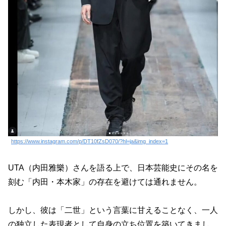
https://www.instagram.com/p/DT10fZsD070/?hl=ja&img_index=1
UTA（内田雅樂）さんを語る上で、日本芸能史にその名を
刻む「内田・本木家」の存在を避けては通れません。
しかし、彼は「二世」という言葉に甘えることなく、一人
の独立した表現者として自身の立ち位置を築いてきまし