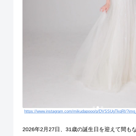
https://www.instagram.com/mikudapooo/p/DVSSUgTkqRI/?img
2026年2月27日、31歳の誕生日を迎えて