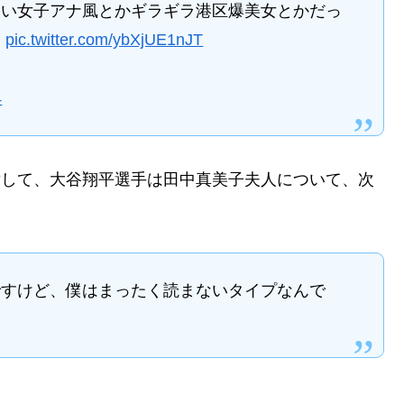
とい女子アナ風とかギラギラ港区爆美女とかだっ
。
pic.twitter.com/ybXjUE1nJT
4
材に対して、大谷翔平選手は田中真美子夫人について、次
ですけど、僕はまったく読まないタイプなんで