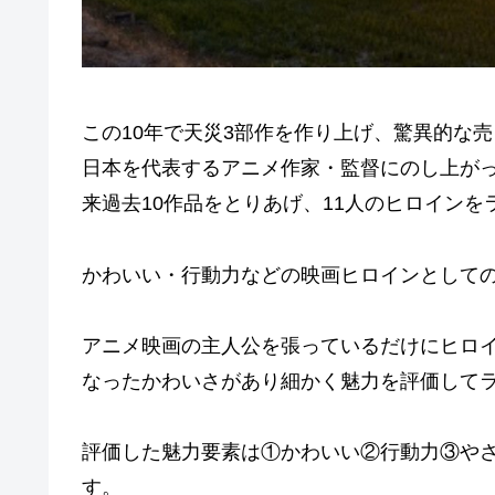
この10年で天災3部作を作り上げ、驚異的な
日本を代表するアニメ作家・監督にのし上が
来過去10作品をとりあげ、11人のヒロイン
かわいい・行動力などの映画ヒロインとして
アニメ映画の主人公を張っているだけにヒロ
なったかわいさがあり細かく魅力を評価して
評価した魅力要素は①かわいい②行動力③やさ
す。