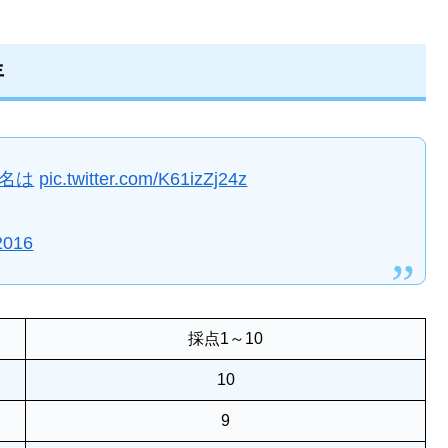
年
の名は
pic.twitter.com/K61izZj24z
2016
採点1～10
10
9